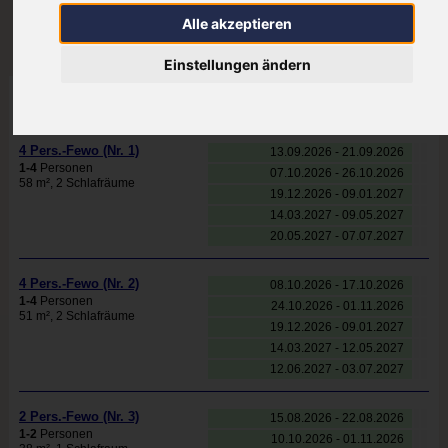
Please call us for a free quote!
Alle akzeptieren
0800 wietjes
(0800-9438537)
Einstellungen ändern